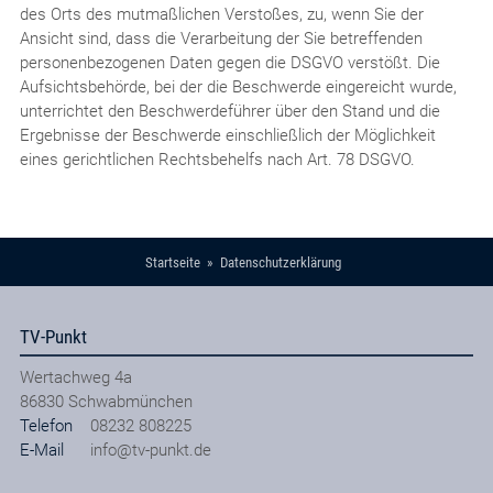
des Orts des mutmaßlichen Verstoßes, zu, wenn Sie der
Ansicht sind, dass die Verarbeitung der Sie betreffenden
personenbezogenen Daten gegen die DSGVO verstößt. Die
Aufsichtsbehörde, bei der die Beschwerde eingereicht wurde,
unterrichtet den Beschwerdeführer über den Stand und die
Ergebnisse der Beschwerde einschließlich der Möglichkeit
eines gerichtlichen Rechtsbehelfs nach Art. 78 DSGVO.
Startseite
Datenschutzerklärung
TV-Punkt
Wertachweg 4a
86830
Schwabmünchen
Telefon
08232 808225
E-Mail
info@tv-punkt.de